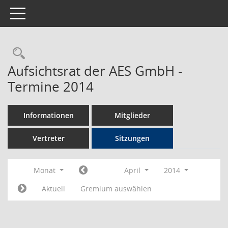
Toggle navigation
Rechercheauswahl
Aufsichtsrat der AES GmbH -
Termine 2014
Informationen
Mitglieder
Vertreter
Sitzungen
Monat
April
2014
Aktuell
Gremium auswählen