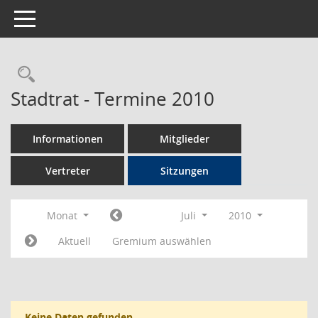
Toggle navigation
Rechercheauswahl
Stadtrat - Termine 2010
Informationen
Mitglieder
Vertreter
Sitzungen
Monat
Juli
2010
Aktuell
Gremium auswählen
Keine Daten gefunden.