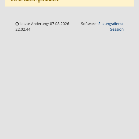
Letzte Änderung: 07.08.2026
Software:
Sitzungsdienst
(Wird in
22:02:44
Session