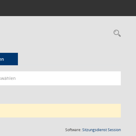
Rec
en
swählen
(Wird in
Software:
Sitzungsdienst
Session