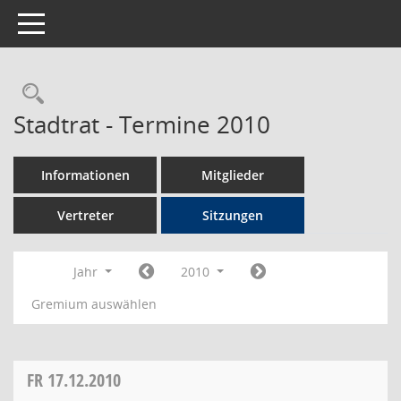
Toggle navigation
Rechercheauswahl
Stadtrat - Termine 2010
Informationen
Mitglieder
Vertreter
Sitzungen
Jahr
2010
Gremium auswählen
FR
17.12.2010