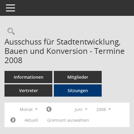
Toggle navigation
Rechercheauswahl
Ausschuss für Stadtentwicklung,
Bauen und Konversion - Termine
2008
Informationen
Mitglieder
Vertreter
Sitzungen
Monat
Juni
2008
Aktuell
Gremium auswählen