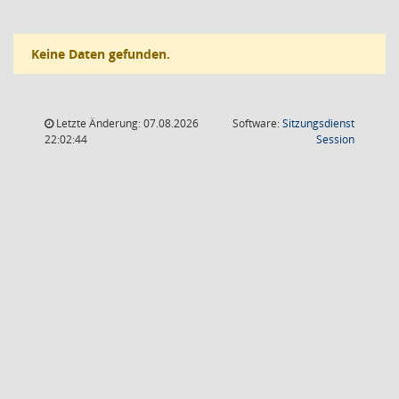
Keine Daten gefunden.
Letzte Änderung: 07.08.2026
Software:
Sitzungsdienst
(Wird in
22:02:44
Session