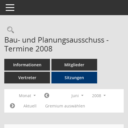
Toggle navigation
Rechercheauswahl
Bau- und Planungsausschuss -
Termine 2008
Informationen
Mitglieder
Vertreter
Sitzungen
Monat
Juni
2008
Aktuell
Gremium auswählen