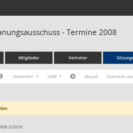
anungsausschuss - Termine 2008
Mitglieder
Vertreter
Sitzung
November
2008
Aktuell
Gremium au
den.
2026 22:02:52