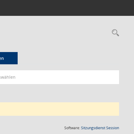
Rec
en
swählen
(Wird in
Software:
Sitzungsdienst
Session