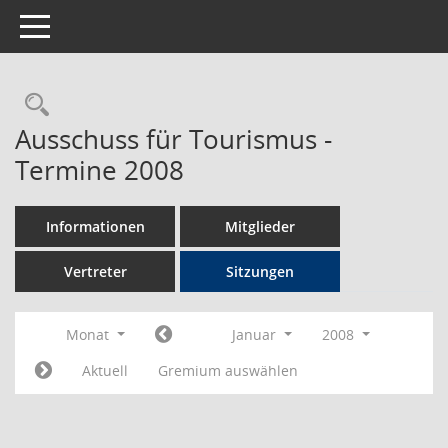
Toggle navigation
Rechercheauswahl
Ausschuss für Tourismus -
Termine 2008
Informationen
Mitglieder
Vertreter
Sitzungen
Monat
Januar
2008
Aktuell
Gremium auswählen