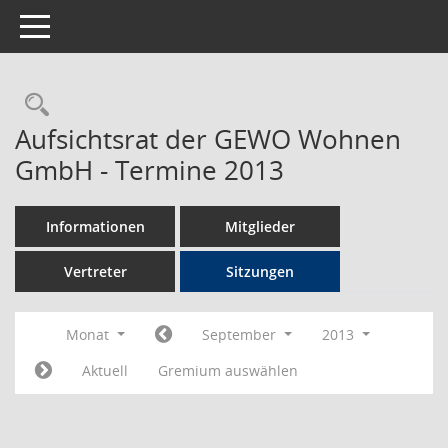
Toggle navigation
Rechercheauswahl
Aufsichtsrat der GEWO Wohnen
GmbH - Termine 2013
Informationen
Mitglieder
Vertreter
Sitzungen
Monat
September
2013
Aktuell
Gremium auswählen