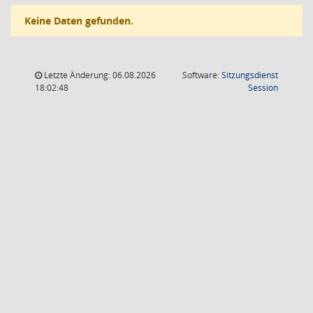
Keine Daten gefunden.
Letzte Änderung: 06.08.2026
Software:
Sitzungsdienst
(Wird in
18:02:48
Session