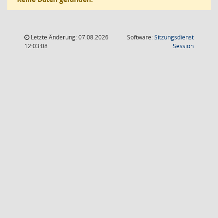
Letzte Änderung: 07.08.2026
Software:
Sitzungsdienst
(Wird in
12:03:08
Session