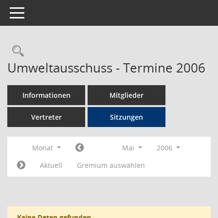
Toggle navigation
Rechercheauswahl
Umweltausschuss - Termine 2006
Informationen
Mitglieder
Vertreter
Sitzungen
Monat
Mai
2006
Aktuell
Gremium auswählen
Keine Daten gefunden.