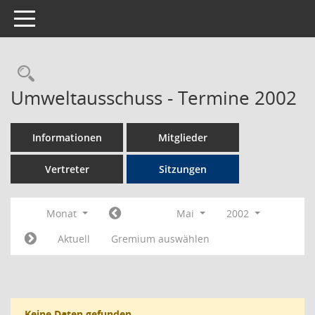
Toggle navigation
Rechercheauswahl
Umweltausschuss - Termine 2002
Informationen
Mitglieder
Vertreter
Sitzungen
Monat
Mai
2002
Aktuell
Gremium auswählen
Keine Daten gefunden.