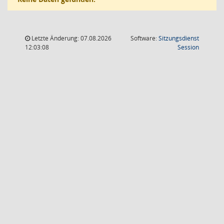
Letzte Änderung: 07.08.2026
Software:
Sitzungsdienst
(Wird in
12:03:08
Session