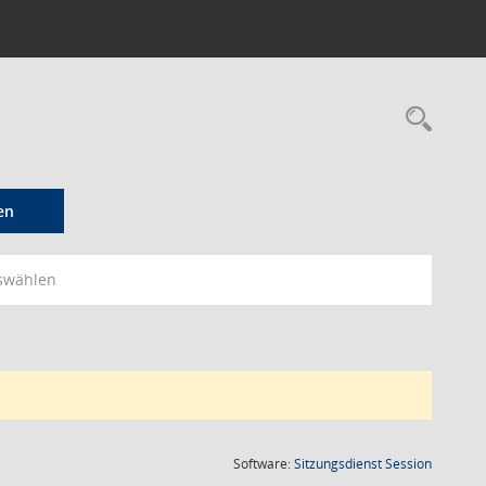
Rec
en
swählen
(Wird in
Software:
Sitzungsdienst
Session