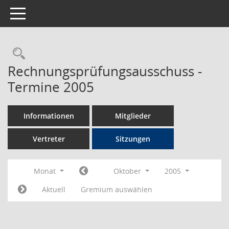
Toggle navigation
Rechercheauswahl
Rechnungsprüfungsausschuss -
Termine 2005
Informationen
Mitglieder
Vertreter
Sitzungen
Monat
Oktober
2005
Aktuell
Gremium auswählen