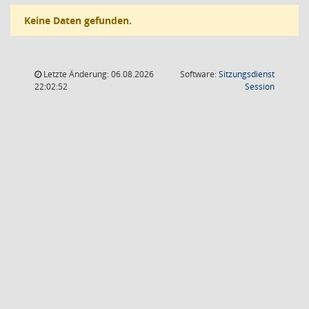
Keine Daten gefunden.
Letzte Änderung: 06.08.2026
Software:
Sitzungsdienst
(Wird in
22:02:52
Session