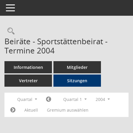
Toggle navigation
Rechercheauswahl
Beiräte - Sportstättenbeirat -
Termine 2004
Informationen
Mitglieder
Vertreter
Sitzungen
Quartal
Quartal 1
2004
Aktuell
Gremium auswählen