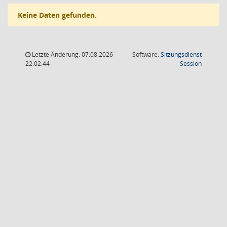
Keine Daten gefunden.
Letzte Änderung: 07.08.2026
Software:
Sitzungsdienst
(Wird in
22:02:44
Session