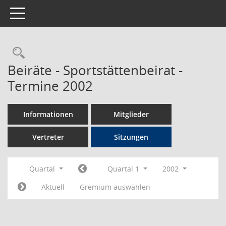
Toggle navigation
Rechercheauswahl
Beiräte - Sportstättenbeirat -
Termine 2002
Informationen
Mitglieder
Vertreter
Sitzungen
Quartal
Quartal 1
2002
Aktuell
Gremium auswählen