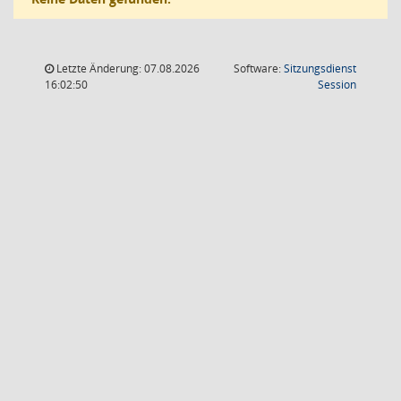
Letzte Änderung: 07.08.2026
Software:
Sitzungsdienst
(Wird in
16:02:50
Session