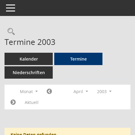
Toggle navigation
Rechercheauswahl
Termine 2003
Kalender
Termine
Niederschriften
Monat
April
2003
Aktuell
Keine Daten gefunden.