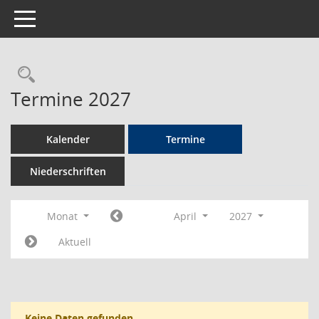
Toggle navigation
Rechercheauswahl
Termine 2027
Kalender
Termine
Niederschriften
Monat
April
2027
Aktuell
Keine Daten gefunden.