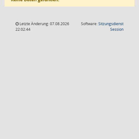
Letzte Änderung: 07.08.2026
Software:
Sitzungsdienst
(Wird in
22:02:44
Session