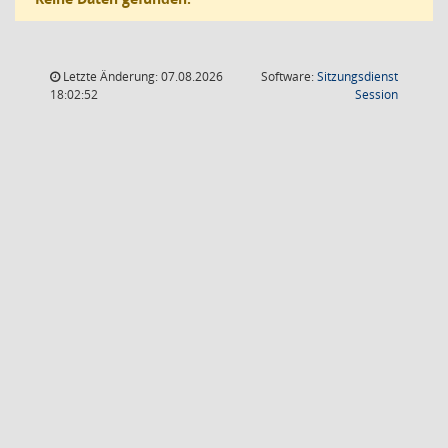
Letzte Änderung: 07.08.2026
Software:
Sitzungsdienst
(Wird in
18:02:52
Session