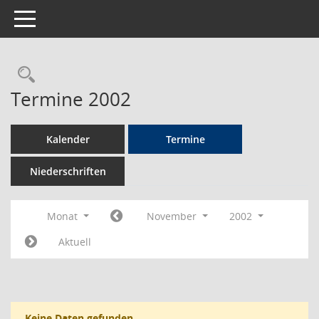
Toggle navigation
Rechercheauswahl
Termine 2002
Kalender
Termine
Niederschriften
Monat
November
2002
Aktuell
Keine Daten gefunden.