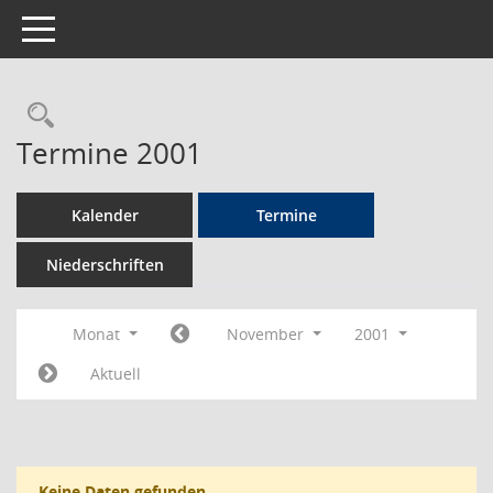
Toggle navigation
Rechercheauswahl
Termine 2001
Kalender
Termine
Niederschriften
Monat
November
2001
Aktuell
Keine Daten gefunden.