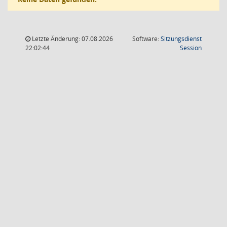
Letzte Änderung: 07.08.2026
Software:
Sitzungsdienst
(Wird in
22:02:44
Session