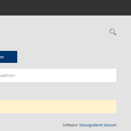
Rec
en
swählen
(Wird in
Software:
Sitzungsdienst
Session