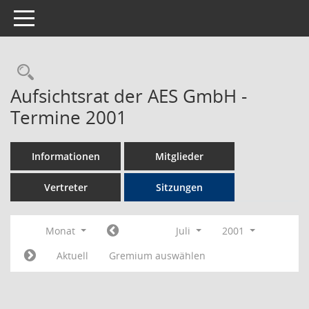
Toggle navigation
Rechercheauswahl
Aufsichtsrat der AES GmbH -
Termine 2001
Informationen
Mitglieder
Vertreter
Sitzungen
Monat
Juli
2001
Aktuell
Gremium auswählen