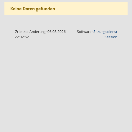
Keine Daten gefunden.
Letzte Änderung: 06.08.2026
Software:
Sitzungsdienst
(Wird in
22:02:52
Session