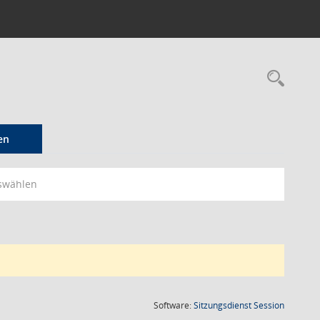
Rec
en
swählen
(Wird in
Software:
Sitzungsdienst
Session