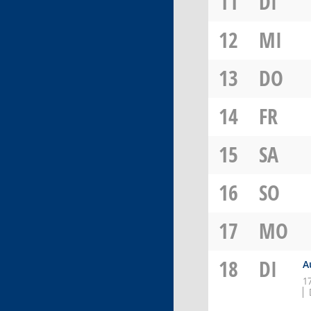
11
DI
12
MI
13
DO
14
FR
15
SA
16
SO
17
MO
18
DI
A
1