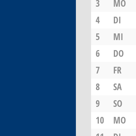
3
MO
4
DI
5
MI
6
DO
7
FR
8
SA
9
SO
10
MO