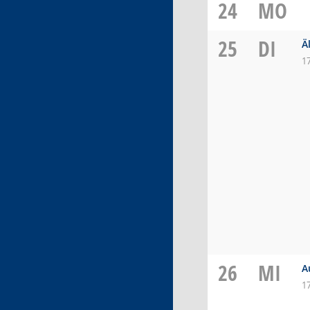
24
MO
25
DI
Ä
1
26
MI
A
1