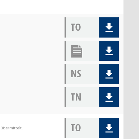
TO
NS
TN
TO
übermittelt.