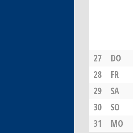
27
DO
28
FR
29
SA
30
SO
31
MO