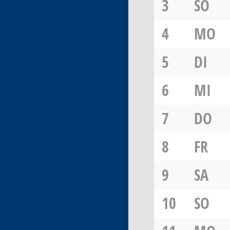
3
SO
4
MO
5
DI
6
MI
7
DO
8
FR
9
SA
10
SO