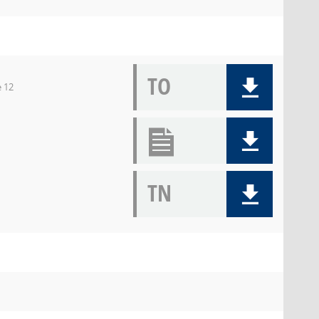
TO
e 12
TN