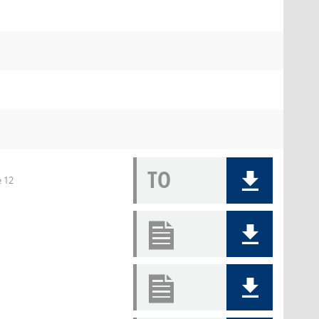
TO
e 12