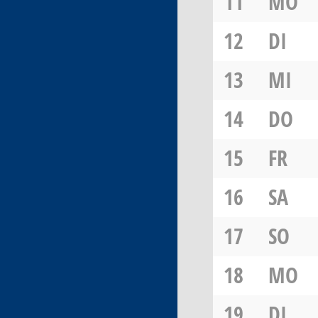
11
MO
12
DI
13
MI
14
DO
15
FR
16
SA
17
SO
18
MO
19
DI