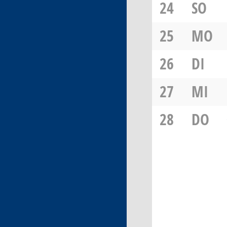
24
SO
25
MO
26
DI
27
MI
28
DO