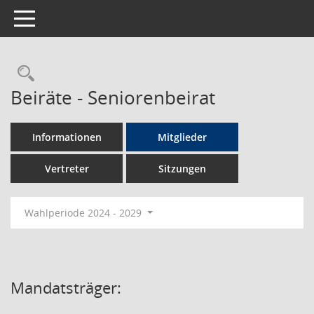
Toggle navigation
Rechercheauswahl
Beiräte - Seniorenbeirat
Informationen
Mitglieder
Vertreter
Sitzungen
Wahlperiode 2024 - 2029
Mandatsträger: