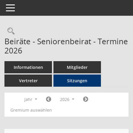
Toggle navigation
Rechercheauswahl
Beiräte - Seniorenbeirat - Termine
2026
Informationen
Mitglieder
Vertreter
Sitzungen
Jahr
2026
Gremium auswählen