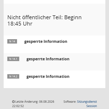
Nicht öffentlicher Teil: Beginn
18:45 Uhr
gesperrte Information
N 14
gesperrte Information
N 14.1
gesperrte Information
N 14.2
Letzte Änderung: 06.08.2026
Software:
Sitzungsdienst
(Wird in
22:02:52
Session