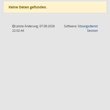
Keine Daten gefunden.
Letzte Änderung: 07.08.2026
Software:
Sitzungsdienst
(Wird in
22:02:44
Session