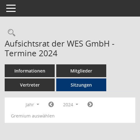
Toggle navigation
Rechercheauswahl
Aufsichtsrat der WES GmbH -
Termine 2024
Informationen
Mitglieder
Vertreter
Sitzungen
Jahr
2024
Gremium auswählen