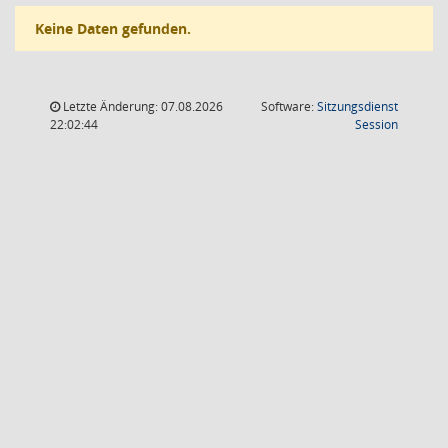
Keine Daten gefunden.
Letzte Änderung: 07.08.2026
Software:
Sitzungsdienst
(Wird in
22:02:44
Session