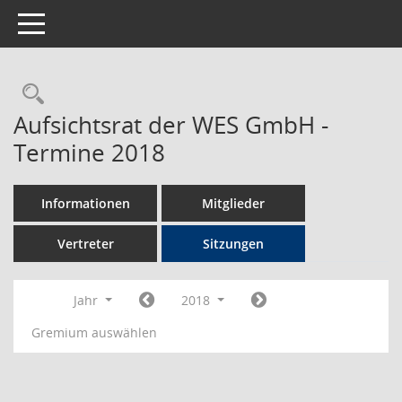
Toggle navigation
Rechercheauswahl
Aufsichtsrat der WES GmbH -
Termine 2018
Informationen
Mitglieder
Vertreter
Sitzungen
Jahr
2018
Gremium auswählen