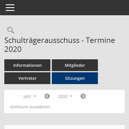
Toggle navigation
Rechercheauswahl
Schulträgerausschuss - Termine
2020
Informationen
Mitglieder
Vertreter
Sitzungen
Jahr
2020
Gremium auswählen