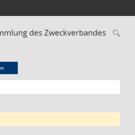
ammlung des Zweckverbandes
Rec
en