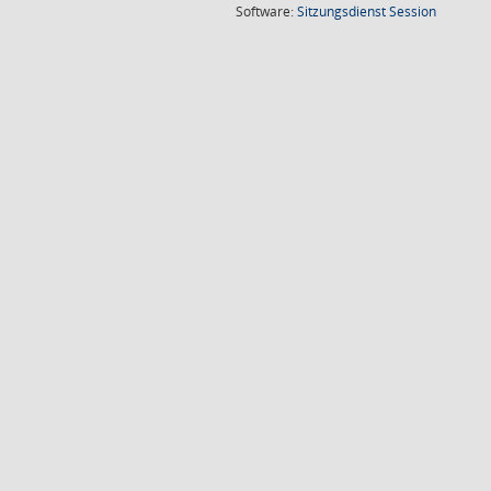
(Wird in
Software:
Sitzungsdienst
Session