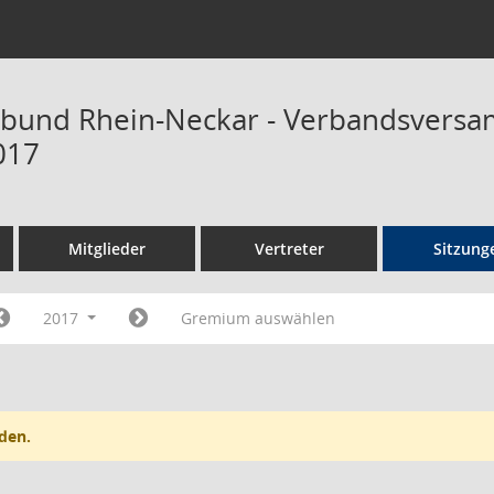
rbund Rhein-Neckar - Verbandsvers
017
Mitglieder
Vertreter
Sitzung
2017
Gremium auswählen
den.