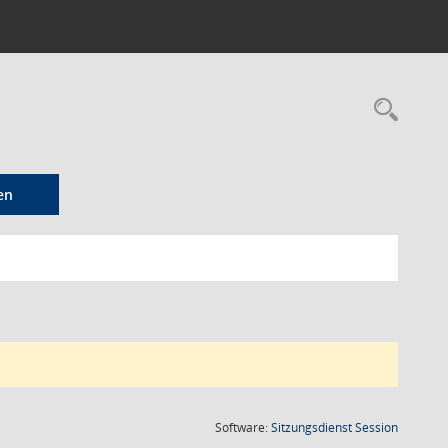
Rec
en
(Wird in
Software:
Sitzungsdienst
Session