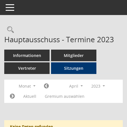
Toggle navigation
Rechercheauswahl
Hauptausschuss - Termine 2023
Informationen
Mitglieder
Vertreter
Sitzungen
Monat
April
2023
Aktuell
Gremium auswählen
Keine Daten gefunden.