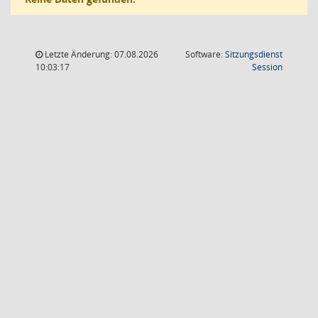
Letzte Änderung: 07.08.2026
Software:
Sitzungsdienst
(Wird in
10:03:17
Session