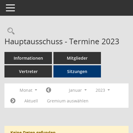
Toggle navigation
Rechercheauswahl
Hauptausschuss - Termine 2023
Informationen
Mitglieder
Vertreter
Sitzungen
Monat
Januar
2023
Aktuell
Gremium auswählen
Keine Daten gefunden.