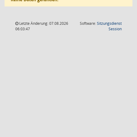
Letzte Änderung: 07.08.2026
Software:
Sitzungsdienst
(Wird in
06:03:47
Session