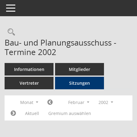
Toggle navigation
Rechercheauswahl
Bau- und Planungsausschuss -
Termine 2002
Informationen
Mitglieder
Vertreter
Sitzungen
Monat
Februar
2002
Aktuell
Gremium auswählen