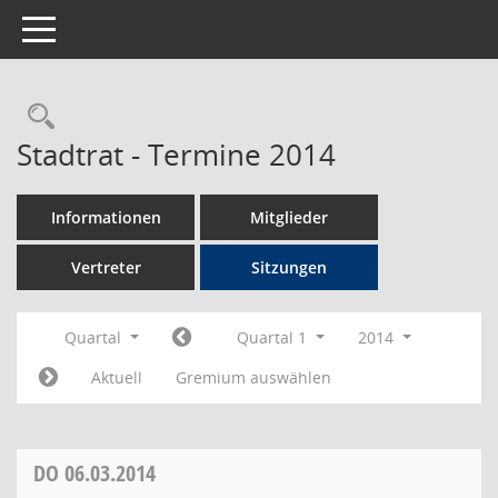
Toggle navigation
Rechercheauswahl
Stadtrat - Termine 2014
Informationen
Mitglieder
Vertreter
Sitzungen
Quartal
Quartal 1
2014
Aktuell
Gremium auswählen
DO
06.03.2014