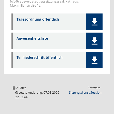
67346 Speyer, Stadtratssitzungssaal, Rathaus,
Maximilianstraße 12
Tagesordnung öffentlich
Anwesenheitsliste
Teilniederschrift öffentlich
2 Sätze
Software:
(Wird in
Letzte Änderung: 07.08.2026
Sitzungsdienst
Session
22:02:44