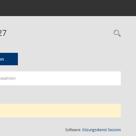
27
Rec
en
swählen
(Wird in
Software:
Sitzungsdienst
Session