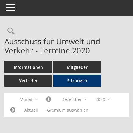
Toggle navigation
Rechercheauswahl
Ausschuss für Umwelt und
Verkehr - Termine 2020
Informationen
Mitglieder
Vertreter
Sitzungen
Monat
Dezember
2020
Aktuell
Gremium auswählen