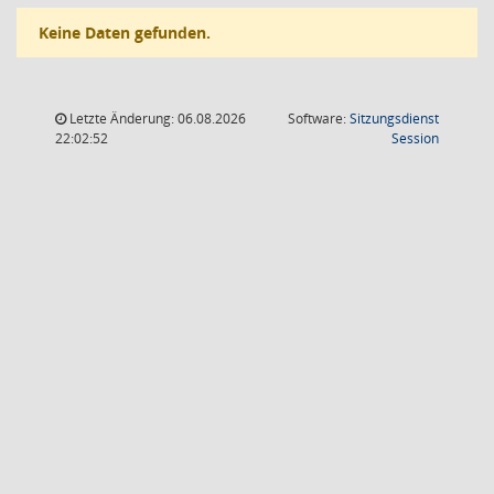
Keine Daten gefunden.
Letzte Änderung: 06.08.2026
Software:
Sitzungsdienst
(Wird in
22:02:52
Session