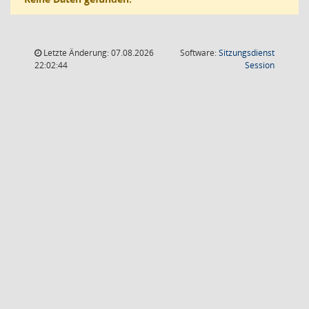
Letzte Änderung: 07.08.2026
Software:
Sitzungsdienst
(Wird in
22:02:44
Session