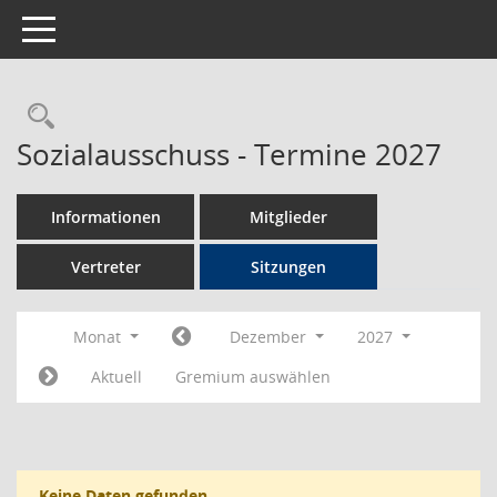
Toggle navigation
Rechercheauswahl
Sozialausschuss - Termine 2027
Informationen
Mitglieder
Vertreter
Sitzungen
Monat
Dezember
2027
Aktuell
Gremium auswählen
Keine Daten gefunden.