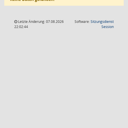
Letzte Änderung: 07.08.2026
Software:
Sitzungsdienst
(Wird in
22:02:44
Session