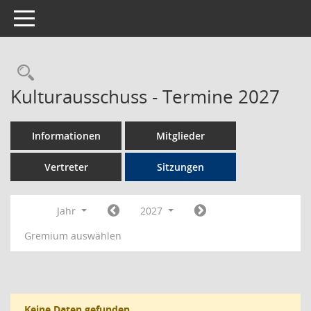
Toggle navigation
Rechercheauswahl
Kulturausschuss - Termine 2027
Informationen
Mitglieder
Vertreter
Sitzungen
Jahr
2027
Gremium auswählen
Keine Daten gefunden.