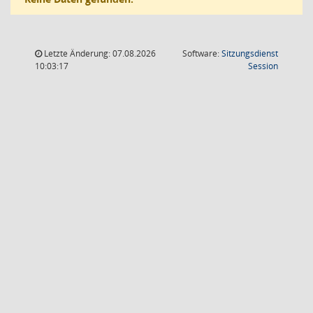
Letzte Änderung: 07.08.2026
Software:
Sitzungsdienst
(Wird in
10:03:17
Session