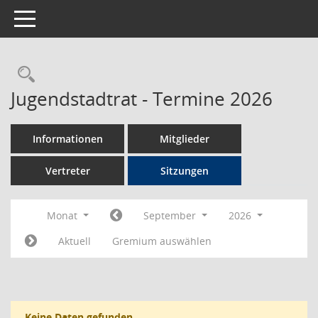
Toggle navigation
Rechercheauswahl
Jugendstadtrat - Termine 2026
Informationen
Mitglieder
Vertreter
Sitzungen
Monat
September
2026
Aktuell
Gremium auswählen
Keine Daten gefunden.