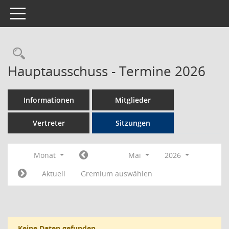
Toggle navigation
Rechercheauswahl
Hauptausschuss - Termine 2026
Informationen
Mitglieder
Vertreter
Sitzungen
Monat
Mai
2026
Aktuell
Gremium auswählen
Keine Daten gefunden.