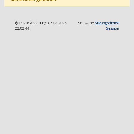
Letzte Änderung: 07.08.2026
Software:
Sitzungsdienst
(Wird in
22:02:44
Session