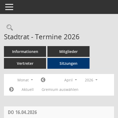
Toggle navigation
Rechercheauswahl
Stadtrat - Termine 2026
Informationen
Mitglieder
Vertreter
Sitzungen
Monat
April
2026
Aktuell
Gremium auswählen
DO
16.04.2026