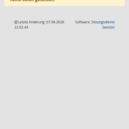
Letzte Änderung: 07.08.2026
Software:
Sitzungsdienst
(Wird in
22:02:44
Session