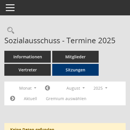
Toggle navigation
Rechercheauswahl
Sozialausschuss - Termine 2025
Informationen
Mitglieder
Vertreter
Sitzungen
Monat
August
2025
Aktuell
Gremium auswählen
Keine Daten gefunden.