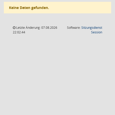
Keine Daten gefunden.
Letzte Änderung: 07.08.2026
Software:
Sitzungsdienst
(Wird in
22:02:44
Session