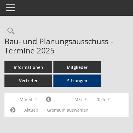
Toggle navigation
Rechercheauswahl
Bau- und Planungsausschuss -
Termine 2025
Informationen
Mitglieder
Vertreter
Sitzungen
Monat
Mai
2025
Aktuell
Gremium auswählen