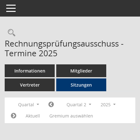
Toggle navigation
Rechercheauswahl
Rechnungsprüfungsausschuss -
Termine 2025
Informationen
Mitglieder
Vertreter
Sitzungen
Quartal
Quartal 2
2025
Aktuell
Gremium auswählen