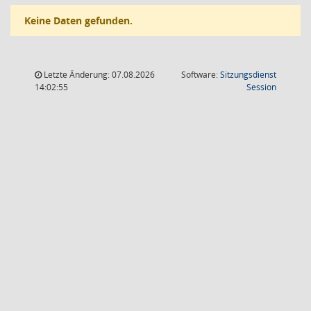
Keine Daten gefunden.
Letzte Änderung: 07.08.2026
Software:
Sitzungsdienst
(Wird in
14:02:55
Session