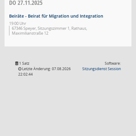
DO
27.11.2025
Beiräte - Beirat für Migration und Integration
19:00 Uhr
67346 Speyer, Sitzungszimmer 1, Rathaus,
Maximilianstraße 12
1 Satz
Software:
(Wird in
Letzte Änderung: 07.08.2026
Sitzungsdienst
Session
22:02:44