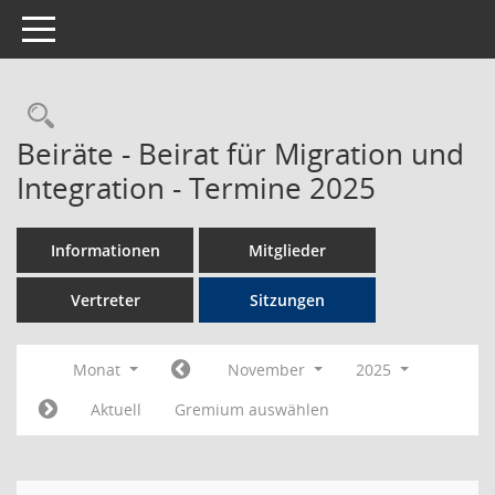
Toggle navigation
Rechercheauswahl
Beiräte - Beirat für Migration und
Integration - Termine 2025
Informationen
Mitglieder
Vertreter
Sitzungen
Monat
November
2025
Aktuell
Gremium auswählen