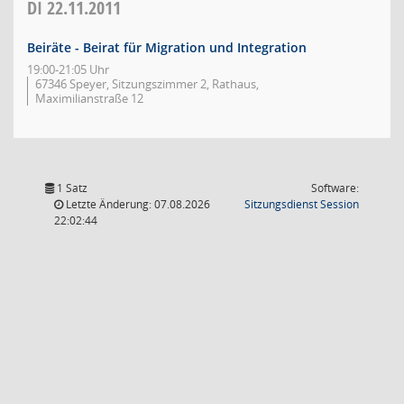
DI
22.11.2011
Beiräte - Beirat für Migration und Integration
19:00-21:05 Uhr
67346 Speyer, Sitzungszimmer 2, Rathaus,
Maximilianstraße 12
1 Satz
Software:
(Wird in
Letzte Änderung: 07.08.2026
Sitzungsdienst
Session
22:02:44