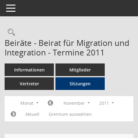
Toggle navigation
Rechercheauswahl
Beiräte - Beirat für Migration und
Integration - Termine 2011
Informationen
Mitglieder
Vertreter
Sitzungen
Monat
November
2011
Aktuell
Gremium auswählen