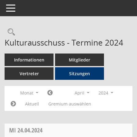
Toggle navigation
Rechercheauswahl
Kulturausschuss - Termine 2024
Informationen
Mitglieder
Vertreter
Sitzungen
Monat
April
2024
Aktuell
Gremium auswählen
MI
24.04.2024