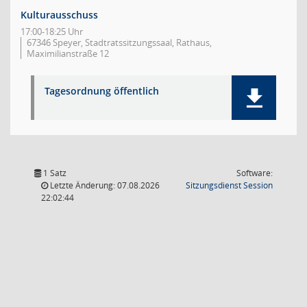
Kulturausschuss
17:00-18:25 Uhr
67346 Speyer, Stadtratssitzungssaal, Rathaus,
Maximilianstraße 12
Tagesordnung öffentlich
1 Satz
Software:
(Wird in
Letzte Änderung: 07.08.2026
Sitzungsdienst
Session
22:02:44