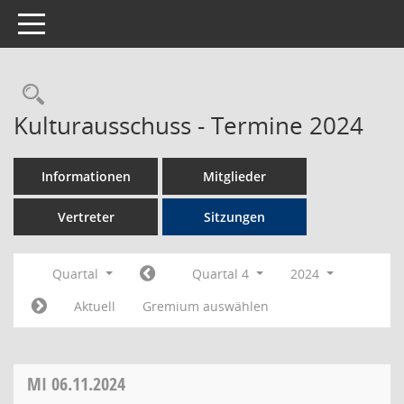
Toggle navigation
Rechercheauswahl
Kulturausschuss - Termine 2024
Informationen
Mitglieder
Vertreter
Sitzungen
Quartal
Quartal 4
2024
Aktuell
Gremium auswählen
MI
06.11.2024